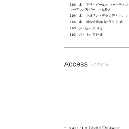
11/6（木） アサヒビール㈱ マーケティ
キーアンバサダー 本田雅之
11/6（木） 小林博人 × 朝倉道宏 ×
モデレーター
11/5（水） 博物館明治村館長 中川 武
11/3（月・祝） 東 孝彦
11/3（月・祝） 西野 達
Access
-アクセス-
〒 104-0061 東京都中央区銀座4-3-6