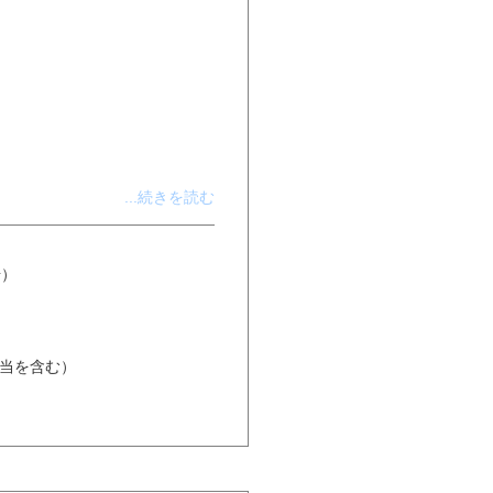
...続きを読む
場）
分相当を含む）