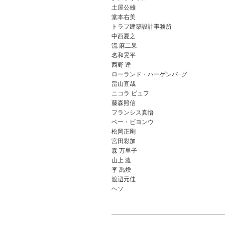
土屋公雄
堂本右美
トラフ建築設計事務所
中西夏之
流 麻二果
名和晃平
西野 達
ローランド・ハーゲンバ−グ
畠山直哉
ニコラ ビュフ
藤森照信
フランシス真悟
ベー・ビヨンウ
松岡正剛
宮田彩加
森 万里子
山上 渡
李 禹煥
渡辺元佳
ヘソ