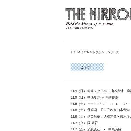
THE MIRROR
>
レクチャーシリーズ
セミナー
11/9（日） 銀座スタイル （山本豊津 
11/9（日） 中西夏之 ＋ 空閑俊憲
11/8（土） ニコラ ビュフ × ローラ
11/8（土） 秋華洞 田中千秋 × 山本豊津
11/8（土） 樋口昌樹 × 大橋恵美 × 藤木洋
11/7（金） 隈 研吾
11/7（金） 浅葉克己 × 中島英樹