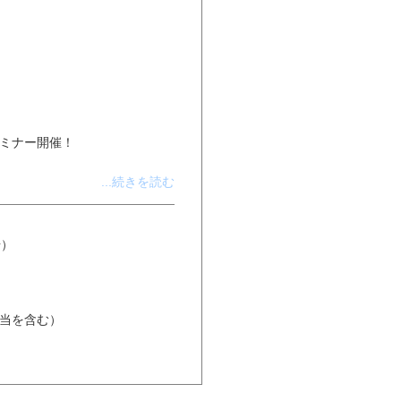
セミナー開催！
...続きを読む
場）
分相当を含む）