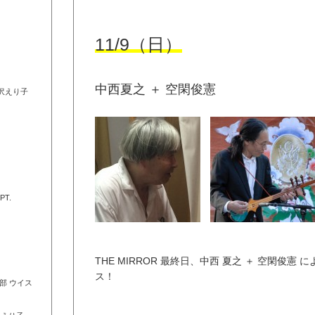
11/9（日）
中西夏之 ＋ 空閑俊憲
沢えり子
T.
THE MIRROR 最終日、中西 夏之 ＋ 空閑俊
ス！
部 ウイス