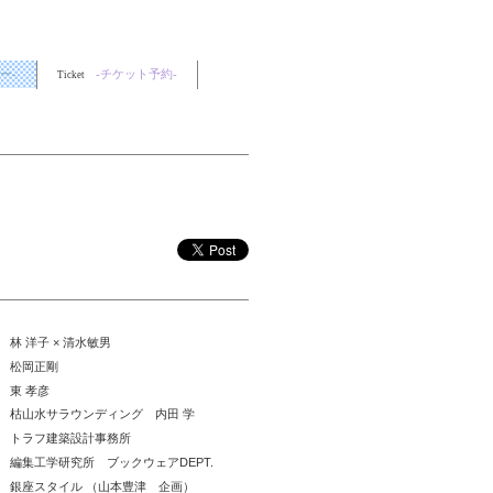
ー-
-チケット予約-
Ticket
土） 林 洋子 × 清水敏男
金） 松岡正剛
） 東 孝彦
（木） 枯山水サラウンディング 内田 学
（水） トラフ建築設計事務所
火） 編集工学研究所 ブックウェアDEPT.
（日） 銀座スタイル （山本豊津 企画）