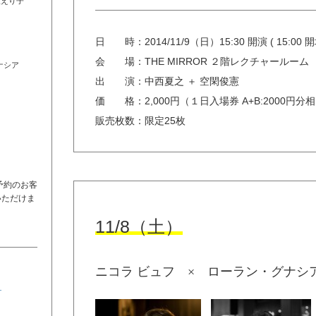
沢えり子
日 時：
2014/11/9（日）15:30 開演 ( 15:00 開
会 場：
THE MIRROR ２階レクチャールーム
ナシア
出 演：
中西夏之 ＋ 空閑俊憲
価 格：
2,000円（１日入場券 A+B:2000円
販売枚数：
限定25枚
予約のお客
いただけま
11/8（土）
ニコラ ビュフ × ローラン・グナシ
-