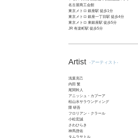
名古屋商工会館
東京メトロ 銀座駅 徒歩1分
東京メトロ 銀座一丁目駅 徒歩4分
東京メトロ 東銀座駅 徒歩5分
JR 有楽町駅 徒歩5分
Artist
-アーティスト-
浅葉克己
内田 繁
尾関幹人
アニッシュ・カプーア
枯山水サラウンディング
隈 研吾
フロリアン・クラール
小松宏誠
さわひらき
神馬啓佑
タムラサトル