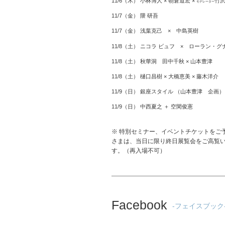
11/6（木） 小林博人 × 朝倉道宏 ×
竹
モデレーター
11/7（金） 隈 研吾
11/7（金） 浅葉克己 × 中島英樹
11/8（土） ニコラ ビュフ × ローラン・グ
11/8（土） 秋華洞 田中千秋 × 山本豊津
11/8（土） 樋口昌樹 × 大橋恵美 × 藤木洋介
11/9（日） 銀座スタイル （山本豊津 企画）
11/9（日） 中西夏之 ＋ 空閑俊憲
※ 特別セミナー、イベントチケットをご
さまは、当日に限り終日展覧会をご高覧
す。（再入場不可）
Facebook
-フェイスブック