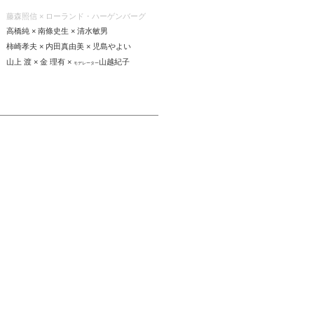
（日） 藤森照信 × ローランド・ハーゲンバーグ
土） 高橋純 × 南條史生 × 清水敏男
土） 柿崎孝夫 × 内田真由美 × 児島やよい
） 山上 渡 × 金 理有 ×
山越紀子
モデレーター