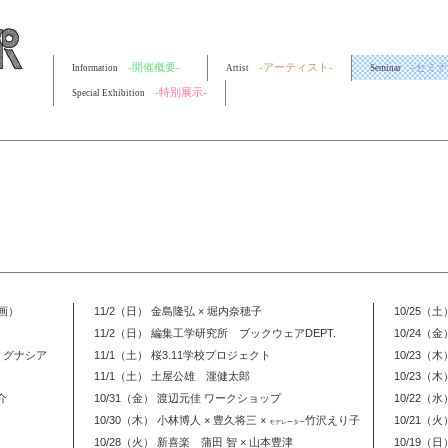
-開催概要-
-アーティスト-
-セミナ
Information
Artist
Seminar
-特別展示-
Special Exhibition
企画）
11/2（日） 金島隆弘 × 堀内奈穂子
10/25（
11/2（日） 編集工学研究所 ブックウェアDEPT.
10/24（
ン・グナシア
11/1（土） 桜3.11学校プロジェクト
10/23（木
11/1（土） 土屋公雄 瀧健太郎
10/23
介
10/31（金） 渡辺元佳 ワークショップ
10/22
10/30（木） 小林博人 × 豊久将三 ×
竹沢えり子
10/21（
モデレーター
10/28（火） 新喜楽 蒲田 智 × 山本豊津
10/19