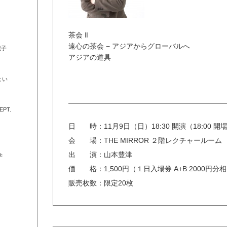
茶会 Ⅱ
遠心の茶会 − アジアからグローバルへ
紀子
アジアの道具
よい
）
PT.
日 時：
11月9日（日）18:30 開演（18:00 開
会 場：
THE MIRROR ２階レクチャールーム
出 演：
山本豊津
学
価 格：
1,500円（１日入場券 A+B:2000円
販売枚数：
限定20枚