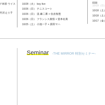
終了
ング本部 ウイス
10/28（火） boy live
10/19
10/26（日） テニスコート
10/18（
竹沢えり子
10/26（日） 流 麻二果 × 住吉智恵
10/18（
10/26（日） フランシス真悟 × 堂本右美
10/17（金
10/25（土） 小池一子 × 原田マハ
Seminar
-THE MIRROR 特別セミナー-