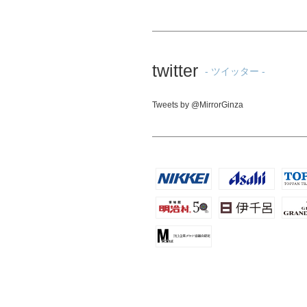
twitter
- ツイッター -
Tweets by @MirrorGinza