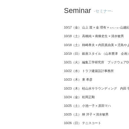
Seminar
-セミナー-
10/17（金） 山上 渡 × 金 理有 ×
山越
モデレーター
10/18（土） 高橋純 × 南條史生 × 清水敏男
10/18（土） 柿崎孝夫 × 内田真由美 × 児島や
10/19（日） 銀座スタイル （山本豊津 企画
10/21（火） 編集工学研究所 ブックウェアDE
10/22（水） トラフ建築設計事務所
10/23（木） 東 孝彦
10/23（木） 枯山水サラウンディング 内田 
10/24（金） 松岡正剛
10/25（土） 小池一子 × 原田マハ
10/25（土） 林 洋子 × 清水敏男
10/26（日） テニスコート