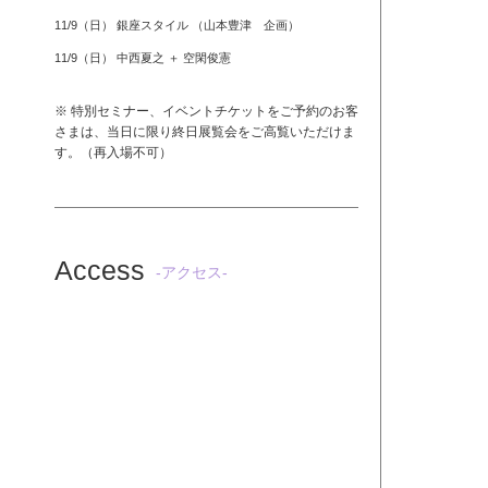
11/9（日） 銀座スタイル （山本豊津 企画）
11/9（日） 中西夏之 ＋ 空閑俊憲
※ 特別セミナー、イベントチケットをご予約のお客
さまは、当日に限り終日展覧会をご高覧いただけま
す。（再入場不可）
Access
-アクセス-