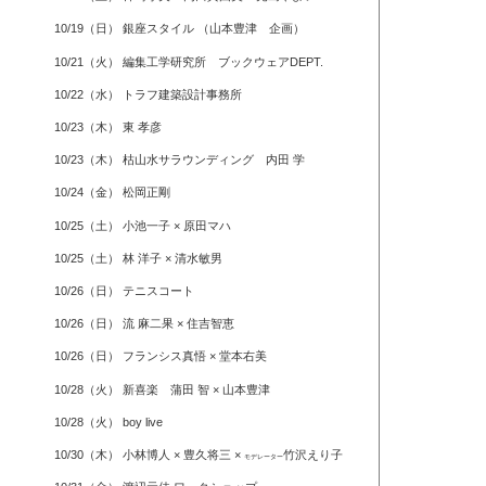
10/19（日） 銀座スタイル （山本豊津 企画）
10/21（火） 編集工学研究所 ブックウェアDEPT.
10/22（水） トラフ建築設計事務所
10/23（木） 東 孝彦
10/23（木） 枯山水サラウンディング 内田 学
10/24（金） 松岡正剛
10/25（土） 小池一子 × 原田マハ
10/25（土） 林 洋子 × 清水敏男
10/26（日） テニスコート
10/26（日） 流 麻二果 × 住吉智恵
10/26（日） フランシス真悟 × 堂本右美
10/28（火） 新喜楽 蒲田 智 × 山本豊津
10/28（火） boy live
10/30（木） 小林博人 × 豊久将三 ×
竹沢えり子
モデレーター