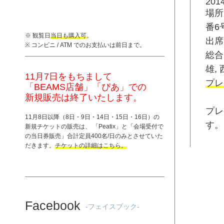
201
場所
番6
※ 観覧日
当日も購入可
。
出席
※ コンビニ / ATM でのお支払いは前日まで。
総合
雄,
11月7日をもちまして
プレ
「BEAMS店舗」「ぴあ」での
新規販売は終了いたします。
プレ
11月8日以降（8日・9日・14日・15日・16日）の
す。
新規チケットの販売は、 「
Peatix
」と「
会場受付で
の当日券販売
」合計定員400名/日のみとさせていた
だきます。
チケットの詳細はこちら。
Facebook
-フェイスブック-