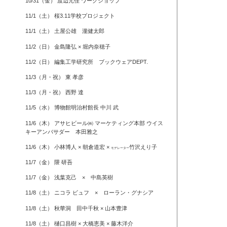
10/31（金） 渡辺元佳 ワークショップ
11/1（土） 桜3.11学校プロジェクト
11/1（土） 土屋公雄 瀧健太郎
11/2（日） 金島隆弘 × 堀内奈穂子
11/2（日） 編集工学研究所 ブックウェアDEPT.
11/3（月・祝） 東 孝彦
11/3（月・祝） 西野 達
11/5（水） 博物館明治村館長 中川 武
11/6（木） アサヒビール㈱ マーケティング本部 ウイス
キーアンバサダー 本田雅之
11/6（木） 小林博人 × 朝倉道宏 ×
竹沢えり子
モデレーター
11/7（金） 隈 研吾
11/7（金） 浅葉克己 × 中島英樹
11/8（土） ニコラ ビュフ × ローラン・グナシア
11/8（土） 秋華洞 田中千秋 × 山本豊津
11/8（土） 樋口昌樹 × 大橋恵美 × 藤木洋介