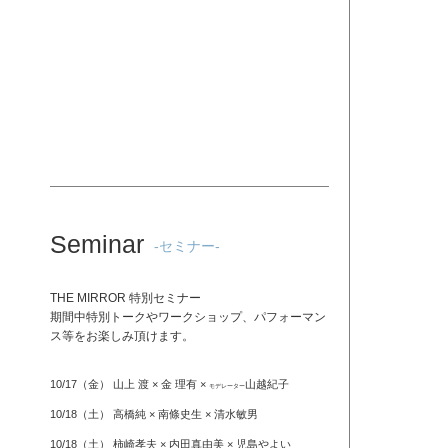
Seminar
-セミナー-
THE MIRROR 特別セミナー
期間中特別トークやワークショップ、パフォーマン
ス等をお楽しみ頂けます。
10/17（金） 山上 渡 × 金 理有 ×
山越紀子
モデレーター
10/18（土） 高橋純 × 南條史生 × 清水敏男
10/18（土） 柿崎孝夫 × 内田真由美 × 児島やよい