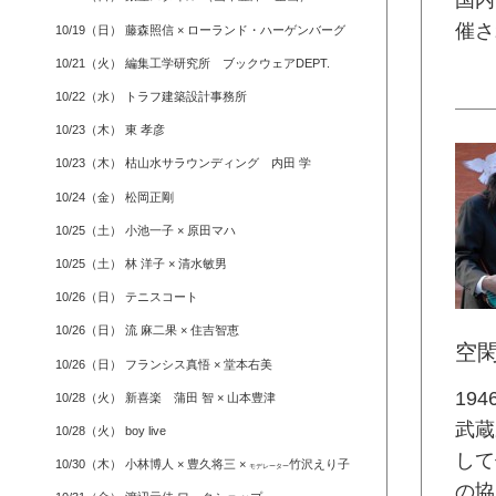
国内
催さ
10/19（日） 藤森照信 × ローランド・ハーゲンバーグ
10/21（火） 編集工学研究所 ブックウェアDEPT.
10/22（水） トラフ建築設計事務所
10/23（木） 東 孝彦
10/23（木） 枯山水サラウンディング 内田 学
10/24（金） 松岡正剛
10/25（土） 小池一子 × 原田マハ
10/25（土） 林 洋子 × 清水敏男
10/26（日） テニスコート
10/26（日） 流 麻二果 × 住吉智恵
空
10/26（日） フランシス真悟 × 堂本右美
19
10/28（火） 新喜楽 蒲田 智 × 山本豊津
武蔵
10/28（火） boy live
して
10/30（木） 小林博人 × 豊久将三 ×
竹沢えり子
モデレーター
の協