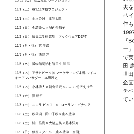
10/31（金） 渡辺元佳 ワークショップ
去を
11/1（土） 桜3.11学校プロジェクト
ペイ
11/1（土） 土屋公雄 瀧健太郎
作も
11/2（日） 金島隆弘 × 堀内奈穂子
19
11/2（日） 編集工学研究所 ブックウェアDEPT.
『B
11/3（月・祝） 東 孝彦
ー」
11/3（月・祝） 西野 達
で実
11/5（水） 博物館明治村館長 中川 武
田 
11/6（木） アサヒビール㈱ マーケティング本部 ウイス
世田
キーアンバサダー 本田雅之
企画
11/6（木） 小林博人 × 朝倉道宏 ×
竹沢えり子
モデレーター
チベ
11/7（金） 隈 研吾
てい
11/8（土） ニコラ ビュフ × ローラン・グナシア
11/8（土） 秋華洞 田中千秋 × 山本豊津
11/8（土） 樋口昌樹 × 大橋恵美 × 藤木洋介
11/9（日） 銀座スタイル （山本豊津 企画）