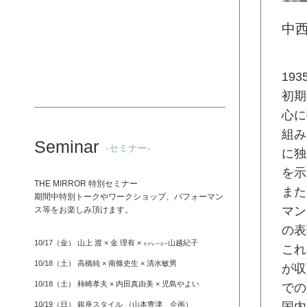
中
19
初期
心に
組み
Seminar
-セミナー-
に独
を示
THE MIRROR 特別セミナー
また
期間中特別トークやワークショップ、パフォーマン
マン
ス等をお楽しみ頂けます。
の表
10/17（金） 山上 渡 × 金 理有 ×
山越紀子
モデレーター
これ
10/18（土） 高橋純 × 南條史生 × 清水敏男
が収
10/18（土） 柿崎孝夫 × 内田真由美 × 児島やよい
での
10/19（日） 銀座スタイル （山本豊津 企画）