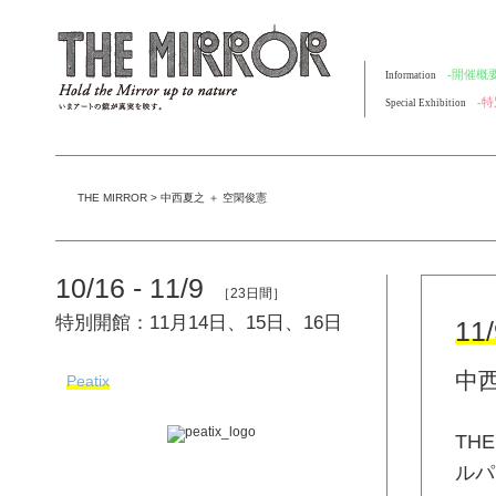
-開催概要
Information
-
Special Exhibition
THE MIRROR
>
中西夏之 ＋ 空閑俊憲
10/16 - 11/9
［23日間］
特別開館：11月14日、15日、16日
11
中西
Peatix
TH
ルパ