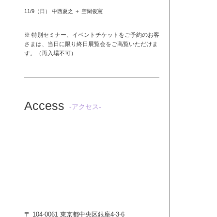
11/9（日） 中西夏之 ＋ 空閑俊憲
※ 特別セミナー、イベントチケットをご予約のお客
さまは、当日に限り終日展覧会をご高覧いただけま
す。（再入場不可）
Access
-アクセス-
〒 104-0061 東京都中央区銀座4-3-6