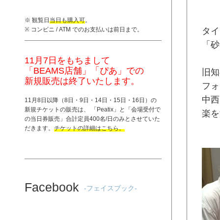
※ 観覧日
当日も購入可
。
※ コンビニ / ATM でのお支払いは前日まで。
タイ
「砂
11月7日をもちまして
「BEAMS店舗」「ぴあ」での
旧知
新規販売は終了いたします。
フォ
中西
11月8日以降（8日・9日・14日・15日・16日）の
新規チケットの販売は、 「
Peatix
」と「
会場受付で
楽を
の当日券販売
」合計定員400名/日のみとさせていた
だきます。
チケットの詳細はこちら。
Facebook
-フェイスブック-