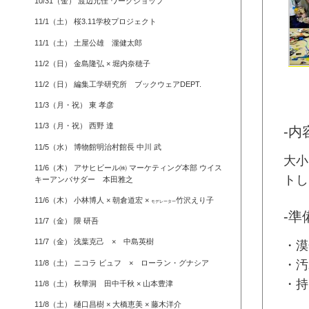
10/31（金） 渡辺元佳 ワークショップ
11/1（土） 桜3.11学校プロジェクト
11/1（土） 土屋公雄 瀧健太郎
11/2（日） 金島隆弘 × 堀内奈穂子
11/2（日） 編集工学研究所 ブックウェアDEPT.
11/3（月・祝） 東 孝彦
11/3（月・祝） 西野 達
-内
11/5（水） 博物館明治村館長 中川 武
大小
11/6（木） アサヒビール㈱ マーケティング本部 ウイス
トし
キーアンバサダー 本田雅之
11/6（木） 小林博人 × 朝倉道宏 ×
竹沢えり子
モデレーター
-準
11/7（金） 隈 研吾
11/7（金） 浅葉克己 × 中島英樹
・漠
・汚
11/8（土） ニコラ ビュフ × ローラン・グナシア
・持
11/8（土） 秋華洞 田中千秋 × 山本豊津
11/8（土） 樋口昌樹 × 大橋恵美 × 藤木洋介