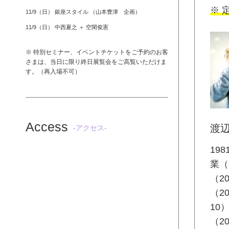
※ 
11/9（日） 銀座スタイル （山本豊津 企画）
11/9（日） 中西夏之 ＋ 空閑俊憲
※ 特別セミナー、イベントチケットをご予約のお客
さまは、当日に限り終日展覧会をご高覧いただけま
す。（再入場不可）
Access
渡
-アクセス-
19
業（
（20
（2
10
（2