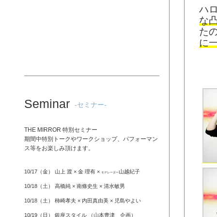
ハロ
な
た
に
Seminar
-セミナー-
THE MIRROR 特別セミナー
期間中特別トークやワークショップ、パフォーマン
ス等をお楽しみ頂けます。
10/17（金） 山上 渡 × 金 理有 ×
山越紀子
モデレーター
10/18（土） 高橋純 × 南條史生 × 清水敏男
10/18（土） 柿崎孝夫 × 内田真由美 × 児島やよい
10/19（日） 銀座スタイル （山本豊津 企画）