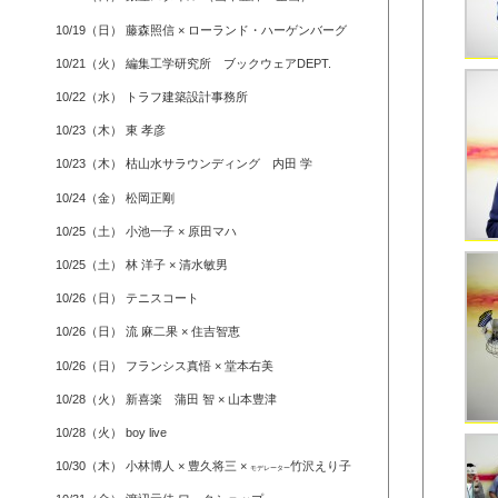
10/19（日） 藤森照信 × ローランド・ハーゲンバーグ
10/21（火） 編集工学研究所 ブックウェアDEPT.
10/22（水） トラフ建築設計事務所
10/23（木） 東 孝彦
10/23（木） 枯山水サラウンディング 内田 学
10/24（金） 松岡正剛
10/25（土） 小池一子 × 原田マハ
10/25（土） 林 洋子 × 清水敏男
10/26（日） テニスコート
10/26（日） 流 麻二果 × 住吉智恵
10/26（日） フランシス真悟 × 堂本右美
10/28（火） 新喜楽 蒲田 智 × 山本豊津
10/28（火） boy live
10/30（木） 小林博人 × 豊久将三 ×
竹沢えり子
モデレーター