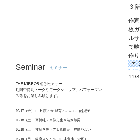
３
作家
板ガ
ルサ
で唯
作り
セ
Seminar
-セミナー-
■ トー
11
THE MIRROR 特別セミナー
期間中特別トークやワークショップ、パフォーマン
ス等をお楽しみ頂けます。
10/17（金） 山上 渡 × 金 理有 ×
山越紀子
モデレーター
10/18（土） 高橋純 × 南條史生 × 清水敏男
10/18（土） 柿崎孝夫 × 内田真由美 × 児島やよい
10/19（日） 銀座スタイル （山本豊津 企画）