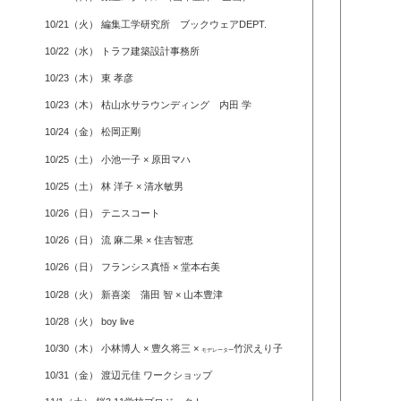
10/21（火） 編集工学研究所 ブックウェアDEPT.
10/22（水） トラフ建築設計事務所
10/23（木） 東 孝彦
10/23（木） 枯山水サラウンディング 内田 学
10/24（金） 松岡正剛
10/25（土） 小池一子 × 原田マハ
10/25（土） 林 洋子 × 清水敏男
10/26（日） テニスコート
10/26（日） 流 麻二果 × 住吉智恵
10/26（日） フランシス真悟 × 堂本右美
10/28（火） 新喜楽 蒲田 智 × 山本豊津
10/28（火） boy live
10/30（木） 小林博人 × 豊久将三 ×
竹沢えり子
モデレーター
10/31（金） 渡辺元佳 ワークショップ