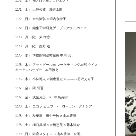
11/1（土） 桜3.11学校プロジェクト
11/1（土） 土屋公雄 瀧健太郎
11/2（日） 金島隆弘 × 堀内奈穂子
11/2（日） 編集工学研究所 ブックウェアDEPT.
11/3（月・祝） 東 孝彦
11/3（月・祝） 西野 達
11/5（水） 博物館明治村館長 中川 武
11/6（木） アサヒビール㈱ マーケティング本部 ウイス
キーアンバサダー 本田雅之
11/6（木） 小林博人 × 朝倉道宏 ×
竹沢えり子
モデレーター
11/7（金） 隈 研吾
11/7（金） 浅葉克己 × 中島英樹
11/8（土） ニコラ ビュフ × ローラン・グナシア
11/8（土） 秋華洞 田中千秋 × 山本豊津
11/8（土） 樋口昌樹 × 大橋恵美 × 藤木洋介
11/9（日） 銀座スタイル （山本豊津 企画）