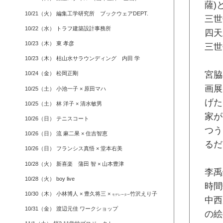
薩)
10/21（火） 編集工学研究所 ブックウェアDEPT.
三世
10/22（水） トラフ建築設計事務所
四天
10/23（木） 東 孝彦
三世
10/23（木） 枯山水サラウンディング 内田 学
宮脇
10/24（金） 松岡正剛
画展
10/25（土） 小池一子 × 原田マハ
げた
10/25（土） 林 洋子 × 清水敏男
家が
10/26（日） テニスコート
つう
10/26（日） 流 麻二果 × 住吉智恵
るだ
10/26（日） フランシス真悟 × 堂本右美
10/28（火） 新喜楽 蒲田 智 × 山本豊津
李禹
10/28（火） boy live
時間
10/30（木） 小林博人 × 豊久将三 ×
竹沢えり子
モデレーター
中西
10/31（金） 渡辺元佳 ワークショップ
の絵