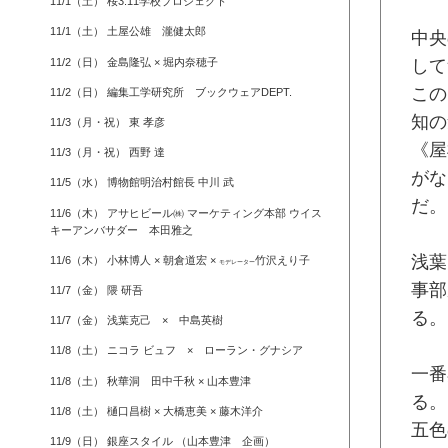
11/1（土） 桜3.11学校プロジェクト
11/1（土） 土屋公雄 瀧健太郎
中央
11/2（日） 金島隆弘 × 堀内奈穂子
して
この
11/2（日） 編集工学研究所 ブックウェアDEPT.
知の
11/3（月・祝） 東 孝彦
《屋
11/3（月・祝） 西野 達
がな
11/5（水） 博物館明治村館長 中川 武
だ。
11/6（木） アサヒビール㈱ マーケティング本部 ウイス
キーアンバサダー 本田雅之
浅葉
11/6（木） 小林博人 × 朝倉道宏 ×
竹沢えり子
モデレーター
事部
11/7（金） 隈 研吾
る。
11/7（金） 浅葉克己 × 中島英樹
11/8（土） ニコラ ビュフ × ローラン・グナシア
一番
11/8（土） 秋華洞 田中千秋 × 山本豊津
る。
11/8（土） 樋口昌樹 × 大橋恵美 × 藤木洋介
五色
11/9（日） 銀座スタイル （山本豊津 企画）