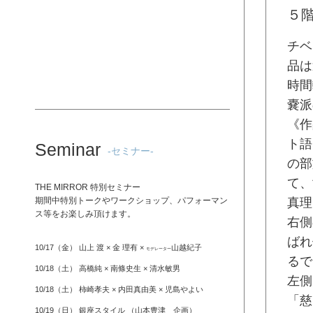
５
チベ
品は
時間
嚢派
《作
ト語
Seminar
-セミナー-
の部
て、
THE MIRROR 特別セミナー
期間中特別トークやワークショップ、パフォーマン
真理
ス等をお楽しみ頂けます。
右側
ばれ
10/17（金） 山上 渡 × 金 理有 ×
山越紀子
モデレーター
るで
10/18（土） 高橋純 × 南條史生 × 清水敏男
左側
10/18（土） 柿崎孝夫 × 内田真由美 × 児島やよい
「慈
10/19（日） 銀座スタイル （山本豊津 企画）