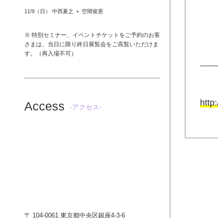
11/9（日） 中西夏之 ＋ 空閑俊憲
※ 特別セミナー、イベントチケットをご予約のお客
さまは、当日に限り終日展覧会をご高覧いただけま
す。（再入場不可）
http
Access
-アクセス-
〒 104-0061 東京都中央区銀座4-3-6