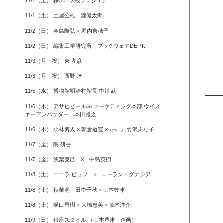
11/1（土） 桜3.11学校プロジェクト
11/1（土） 土屋公雄 瀧健太郎
11/2（日） 金島隆弘 × 堀内奈穂子
11/2（日） 編集工学研究所 ブックウェアDEPT.
11/3（月・祝） 東 孝彦
11/3（月・祝） 西野 達
11/5（水） 博物館明治村館長 中川 武
11/6（木） アサヒビール㈱ マーケティング本部 ウイス
キーアンバサダー 本田雅之
11/6（木） 小林博人 × 朝倉道宏 ×
竹沢えり子
モデレーター
11/7（金） 隈 研吾
11/7（金） 浅葉克己 × 中島英樹
11/8（土） ニコラ ビュフ × ローラン・グナシア
11/8（土） 秋華洞 田中千秋 × 山本豊津
11/8（土） 樋口昌樹 × 大橋恵美 × 藤木洋介
11/9（日） 銀座スタイル （山本豊津 企画）