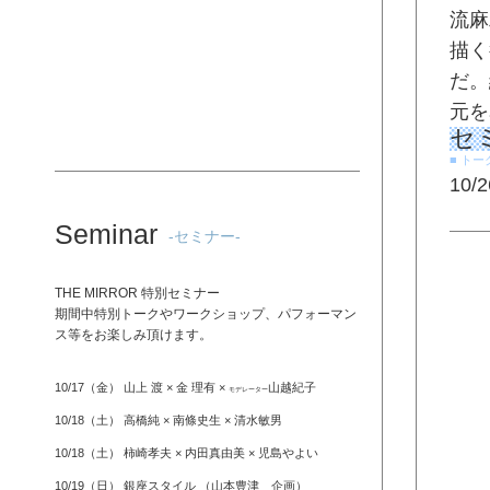
流麻
描く
だ。
元を
セ
■ トー
10
Seminar
-セミナー-
THE MIRROR 特別セミナー
期間中特別トークやワークショップ、パフォーマン
ス等をお楽しみ頂けます。
10/17（金） 山上 渡 × 金 理有 ×
山越紀子
モデレーター
10/18（土） 高橋純 × 南條史生 × 清水敏男
10/18（土） 柿崎孝夫 × 内田真由美 × 児島やよい
10/19（日） 銀座スタイル （山本豊津 企画）