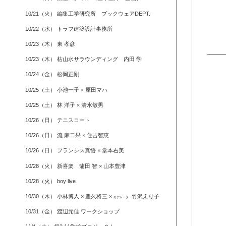
10/21（火） 編集工学研究所 ブックウェアDEPT.
10/22（水） トラフ建築設計事務所
10/23（木） 東 孝彦
10/23（木） 枯山水サラウンディング 内田 学
10/24（金） 松岡正剛
10/25（土） 小池一子 × 原田マハ
10/25（土） 林 洋子 × 清水敏男
10/26（日） テニスコート
10/26（日） 流 麻二果 × 住吉智恵
10/26（日） フランシス真悟 × 堂本右美
10/28（火） 新喜楽 蒲田 智 × 山本豊津
10/28（火） boy live
10/30（木） 小林博人 × 豊久将三 ×
竹沢えり子
モデレーター
10/31（金） 渡辺元佳 ワークショップ