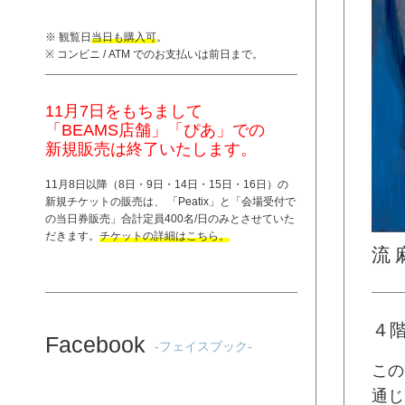
※ 観覧日
当日も購入可
。
※ コンビニ / ATM でのお支払いは前日まで。
11月7日をもちまして
「BEAMS店舗」「ぴあ」での
新規販売は終了いたします。
11月8日以降（8日・9日・14日・15日・16日）の
新規チケットの販売は、 「
Peatix
」と「
会場受付で
の当日券販売
」合計定員400名/日のみとさせていた
だきます。
チケットの詳細はこちら。
流 
４
Facebook
-フェイスブック-
この
通じ