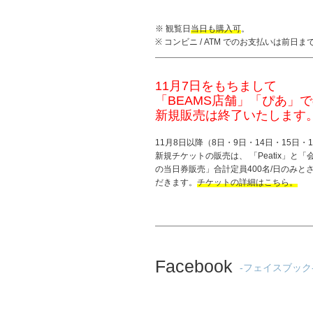
※ 観覧日
当日も購入可
。
※ コンビニ / ATM でのお支払いは前日ま
11月7日をもちまして
「BEAMS店舗」「ぴあ」
新規販売は終了いたします
11月8日以降（8日・9日・14日・15日・
新規チケットの販売は、 「
Peatix
」と「
の当日券販売
」合計定員400名/日のみと
だきます。
チケットの詳細はこちら。
Facebook
-フェイスブック