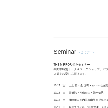
Seminar
-セミナー-
THE MIRROR 特別セミナー
期間中特別トークやワークショップ、パ
ス等をお楽しみ頂けます。
10/17（金） 山上 渡 × 金 理有 ×
山越
モデレーター
10/18（土） 高橋純 × 南條史生 × 清水敏男
10/18（土） 柿崎孝夫 × 内田真由美 × 児島や
10/19（日） 銀座スタイル （山本豊津 企画