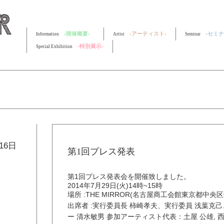
-開催概要-
-アーティスト-
-セミナ
Information
Artist
Seminar
-特別展示-
Special Exhibition
16日
第1回プレス発表
第1回プレス発表会を開催致しました。
2014年7月29日(火)14時~15時
場所 :THE MIRROR(名古屋商工会館東京都中央
出席者 :実行委員長 柿崎孝夫、実行委員 浅葉克
ー 清水敏男 参加アーティスト代表：土屋 公雄, 西