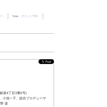
ー-
-チケット予約-
Ticket
区銀座4丁目3番6号)
己、小池一子、総合プロデューサ
野 達