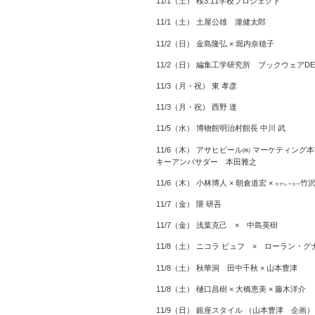
11/1（土） 桜3.11学校プロジェクト
11/1（土） 土屋公雄 瀧健太郎
11/2（日） 金島隆弘 × 堀内奈穂子
11/2（日） 編集工学研究所 ブックウェアDEP
11/3（月・祝） 東 孝彦
11/3（月・祝） 西野 達
11/5（水） 博物館明治村館長 中川 武
11/6（木） アサヒビール㈱ マーケティング本
キーアンバサダー 本田雅之
11/6（木） 小林博人 × 朝倉道宏 ×
竹
モデレーター
11/7（金） 隈 研吾
11/7（金） 浅葉克己 × 中島英樹
11/8（土） ニコラ ビュフ × ローラン・グ
11/8（土） 秋華洞 田中千秋 × 山本豊津
11/8（土） 樋口昌樹 × 大橋恵美 × 藤木洋介
11/9（日） 銀座スタイル （山本豊津 企画）