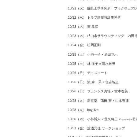
10/21（火） 編集工学研究所 ブックウェアDE
10/22（水） トラフ建築設計事務所
10/23（木） 東 孝彦
10/23（木） 枯山水サラウンディング 内田 
10/24（金） 松岡正剛
10/25（土） 小池一子 × 原田マハ
10/25（土） 林 洋子 × 清水敏男
10/26（日） テニスコート
10/26（日） 流 麻二果 × 住吉智恵
10/26（日） フランシス真悟 × 堂本右美
10/28（火） 新喜楽 蒲田 智 × 山本豊津
10/28（火） boy live
10/30（木） 小林博人 × 豊久将三 ×
竹
モデレーター
10/31（金） 渡辺元佳 ワークショップ