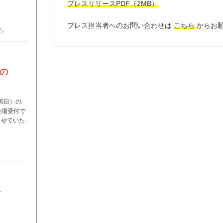
プレスリリースPDF（2MB）
プレス担当者へのお問い合わせは
こちら
からお
で。
での
。
16日）の
会場受付で
させていた
-