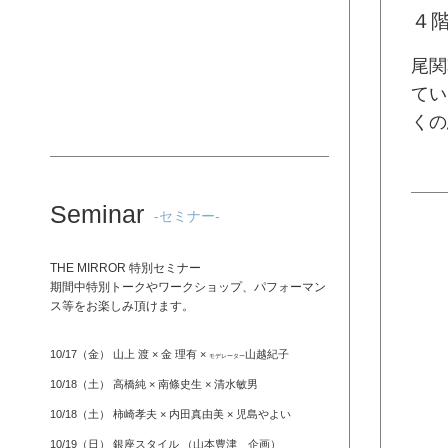
４
尾関
てい
くの
Seminar
-セミナー-
THE MIRROR 特別セミナー
期間中特別トークやワークショップ、パフォーマン
ス等をお楽しみ頂けます。
10/17（金） 山上 渡 × 金 理有 ×
山越紀子
モデレーター
10/18（土） 高橋純 × 南條史生 × 清水敏男
10/18（土） 柿崎孝夫 × 内田真由美 × 児島やよい
10/19（日） 銀座スタイル （山本豊津 企画）