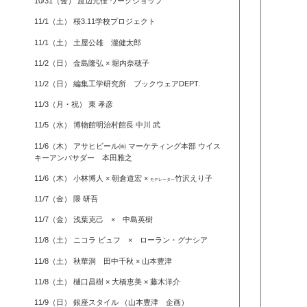
10/31（金） 渡辺元佳 ワークショップ
11/1（土） 桜3.11学校プロジェクト
11/1（土） 土屋公雄 瀧健太郎
11/2（日） 金島隆弘 × 堀内奈穂子
11/2（日） 編集工学研究所 ブックウェアDEPT.
11/3（月・祝） 東 孝彦
11/5（水） 博物館明治村館長 中川 武
11/6（木） アサヒビール㈱ マーケティング本部 ウイス
キーアンバサダー 本田雅之
11/6（木） 小林博人 × 朝倉道宏 ×
竹沢えり子
モデレーター
11/7（金） 隈 研吾
11/7（金） 浅葉克己 × 中島英樹
11/8（土） ニコラ ビュフ × ローラン・グナシア
11/8（土） 秋華洞 田中千秋 × 山本豊津
11/8（土） 樋口昌樹 × 大橋恵美 × 藤木洋介
11/9（日） 銀座スタイル （山本豊津 企画）