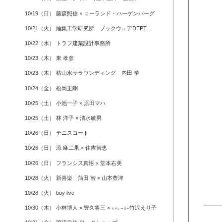
10/19（日） 藤森照信 × ローランド・ハーゲンバーグ
10/21（火） 編集工学研究所 ブックウェアDEPT.
10/22（水） トラフ建築設計事務所
10/23（木） 東 孝彦
10/23（木） 枯山水サラウンディング 内田 学
10/24（金） 松岡正剛
10/25（土） 小池一子 × 原田マハ
10/25（土） 林 洋子 × 清水敏男
10/26（日） テニスコート
10/26（日） 流 麻二果 × 住吉智恵
10/26（日） フランシス真悟 × 堂本右美
10/28（火） 新喜楽 蒲田 智 × 山本豊津
10/28（火） boy live
10/30（木） 小林博人 × 豊久将三 ×
竹沢えり子
モデレーター